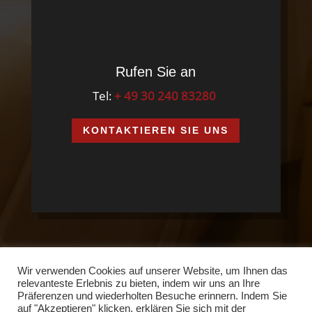
Rufen Sie an
Tel:
+ 49 30 240 83280
KONTAKTIEREN SIE UNS
Wir verwenden Cookies auf unserer Website, um Ihnen das
Über Cana
Kontakt
Impressum
relevanteste Erlebnis zu bieten, indem wir uns an Ihre
Datenschutzerklärung
AGB
Präferenzen und wiederholten Besuche erinnern. Indem Sie
auf "Akzeptieren" klicken, erklären Sie sich mit der